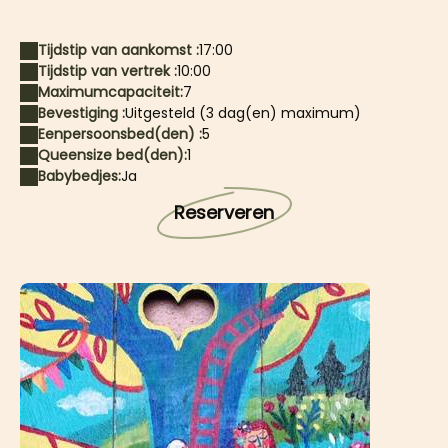
Tijdstip van aankomst :
17:00
Tijdstip van vertrek :
10:00
Maximumcapaciteit:
7
Bevestiging :
Uitgesteld (3 dag(en) maximum)
Eenpersoonsbed(den) :
5
Queensize bed(den):
1
Babybedjes:
Ja
Reserveren