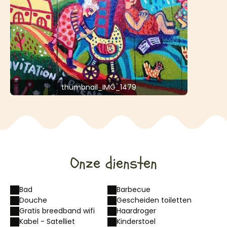
thumbnail_IMG_1479
Onze diensten
Bad
Barbecue
Douche
Gescheiden toiletten
Gratis breedband wifi
Haardroger
Kabel - Satelliet
Kinderstoel