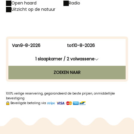
Open haard
Radio
Uitzicht op de natuur
Van
tot
1
slaapkamer /
2
volwassene
ZOEKEN NAAR
100% veilige reservering, gegarandeerd de beste prijzen, onmiddellijke
bevestiging
Beveiligde betaling via